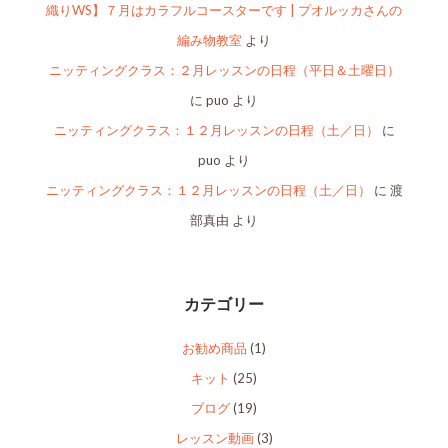
織りWS】７月はカラフルコースターです | プオルッカさんの
編み物教室
より
ニッティングクラス：２月レッスンの日程（平日＆土曜日）
に
puo
より
ニッティングクラス：１２月レッスンの日程（土／日）
に
puo
より
ニッティングクラス：１２月レッスンの日程（土／日）
に
渡
部真由
より
カテゴリー
お勧め商品
(1)
キット
(25)
ブログ
(19)
レッスン動画
(3)