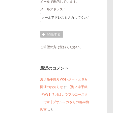
メールで配信しています。
メールアドレス：
ご希望の方は登録ください。
最近のコメント
海ノ糸手織りWSレポートと６月
開催のお知らせ
に
【海ノ糸手織
りWS】７月はカラフルコースタ
ーです | プオルッカさんの編み物
教室
より