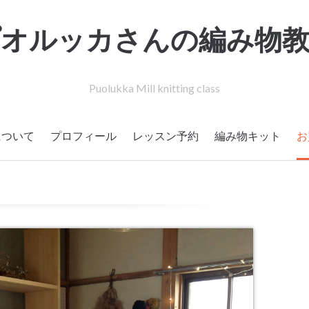
プオルッカさんの編み物教
Puolukka Mill knitting class
について
プロフィール
レッスン予約
編み物キット
お