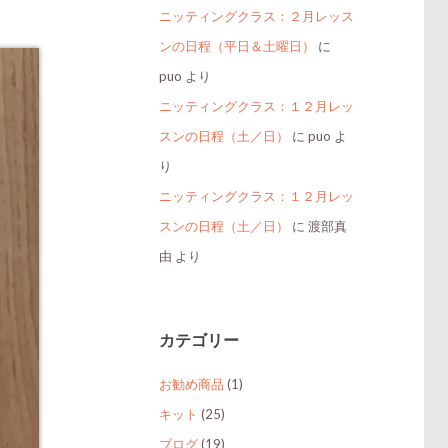
ニッティングクラス：２月レッス
ンの日程（平日＆土曜日）
に
puo
より
ニッティングクラス：１２月レッ
スンの日程（土／日）
に
puo
よ
り
ニッティングクラス：１２月レッ
スンの日程（土／日）
に
渡部真
由
より
カテゴリー
お勧め商品
(1)
キット
(25)
ブログ
(19)