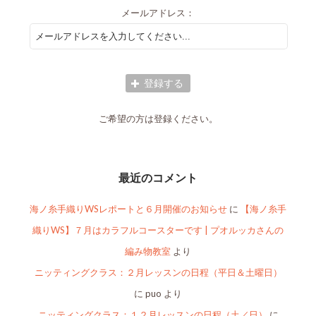
メールアドレス：
ご希望の方は登録ください。
最近のコメント
海ノ糸手織りWSレポートと６月開催のお知らせ
に
【海ノ糸手
織りWS】７月はカラフルコースターです | プオルッカさんの
編み物教室
より
ニッティングクラス：２月レッスンの日程（平日＆土曜日）
に
puo
より
ニッティングクラス：１２月レッスンの日程（土／日）
に