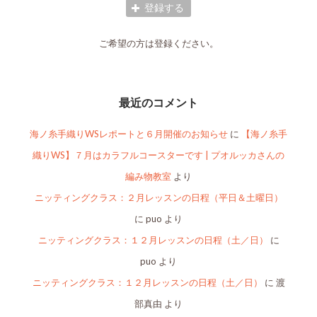
ご希望の方は登録ください。
最近のコメント
海ノ糸手織りWSレポートと６月開催のお知らせ
に
【海ノ糸手
織りWS】７月はカラフルコースターです | プオルッカさんの
編み物教室
より
ニッティングクラス：２月レッスンの日程（平日＆土曜日）
に
puo
より
ニッティングクラス：１２月レッスンの日程（土／日）
に
puo
より
ニッティングクラス：１２月レッスンの日程（土／日）
に
渡
部真由
より