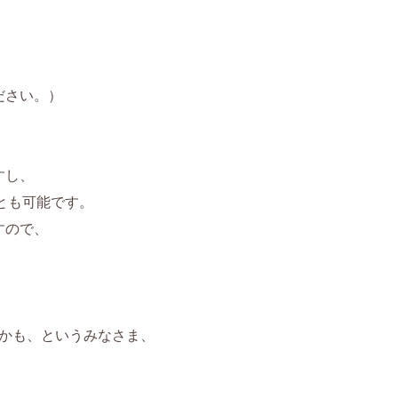
ださい。）
すし、
くことも可能です。
すので、
れるかも、というみなさま、