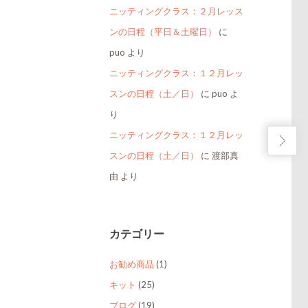
ニッティングクラス：２月レッス
ンの日程（平日＆土曜日）
に
puo
より
ニッティングクラス：１２月レッ
スンの日程（土／日）
に
puo
よ
り
ニッティングクラス：１２月レッ
スンの日程（土／日）
に
渡部真
由
より
カテゴリー
お勧め商品
(1)
キット
(25)
ブログ
(19)