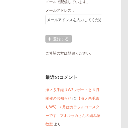
メールで配信しています。
メールアドレス：
ご希望の方は登録ください。
最近のコメント
海ノ糸手織りWSレポートと６月
開催のお知らせ
に
【海ノ糸手織
りWS】７月はカラフルコースタ
ーです | プオルッカさんの編み物
教室
より