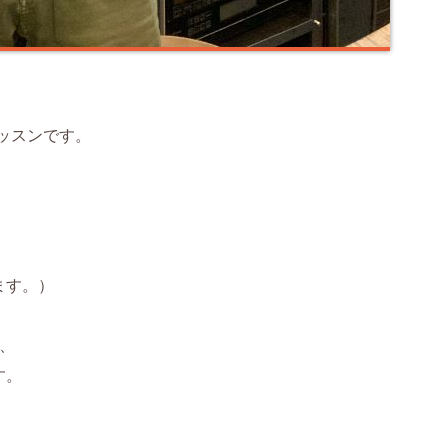
レッスンです。
、
。
ます。）
ら、
す。