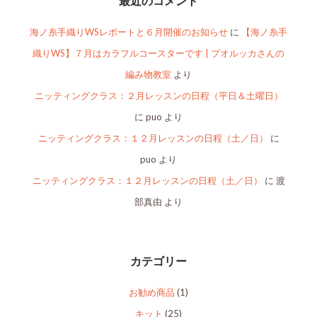
最近のコメント
海ノ糸手織りWSレポートと６月開催のお知らせ
に
【海ノ糸手
織りWS】７月はカラフルコースターです | プオルッカさんの
編み物教室
より
ニッティングクラス：２月レッスンの日程（平日＆土曜日）
に
puo
より
ニッティングクラス：１２月レッスンの日程（土／日）
に
puo
より
ニッティングクラス：１２月レッスンの日程（土／日）
に
渡
部真由
より
カテゴリー
お勧め商品
(1)
キット
(25)