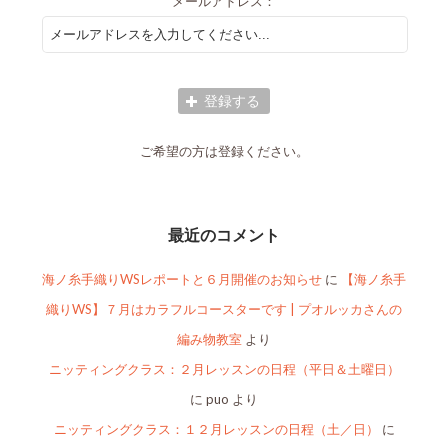
メールアドレス：
ご希望の方は登録ください。
最近のコメント
海ノ糸手織りWSレポートと６月開催のお知らせ
に
【海ノ糸手
織りWS】７月はカラフルコースターです | プオルッカさんの
編み物教室
より
ニッティングクラス：２月レッスンの日程（平日＆土曜日）
に
puo
より
ニッティングクラス：１２月レッスンの日程（土／日）
に