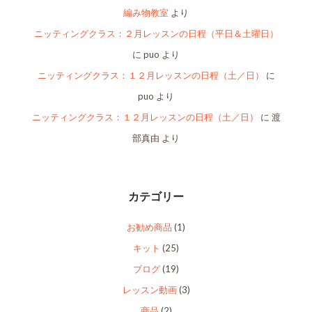
編み物教室
より
ニッティングクラス：２月レッスンの日程（平日＆土曜日）
に
puo
より
ニッティングクラス：１２月レッスンの日程（土／日）
に
puo
より
ニッティングクラス：１２月レッスンの日程（土／日）
に
渡
部真由
より
カテゴリー
お勧め商品
(1)
キット
(25)
ブログ
(19)
レッスン動画
(3)
商品
(2)